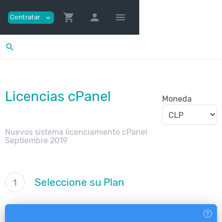
shopping_cart
person
menu
Contratar
expand_more
search
Licencias cPanel
Moneda
Nuevos sistema licenciamiento cPanel
Septiembre 2019
Seleccione su Plan
1