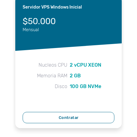
Servidor VPS Windows Inicial
$50.000
Mensual
Nucleos CPU
2 vCPU XEON
Memoria RAM
2 GB
Disco
100 GB NVMe
Contratar