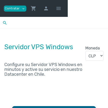
shopping_cart
person
menu
Contratar
expand_more
search
Servidor VPS Windows
Moneda
Configure su Servidor VPS Windows en
minutos y active su servicio en nuestro
Datacenter en Chile.