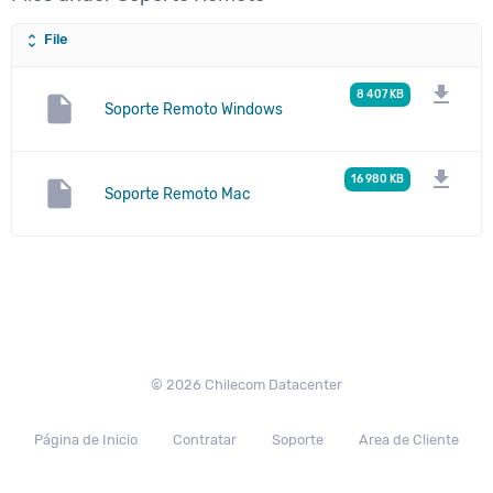
File
unfold_more
download
8 407 KB
insert_drive_file
Soporte Remoto Windows
download
16 980 KB
insert_drive_file
Soporte Remoto Mac
© 2026 Chilecom Datacenter
Página de Inicio
Contratar
Soporte
Area de Cliente