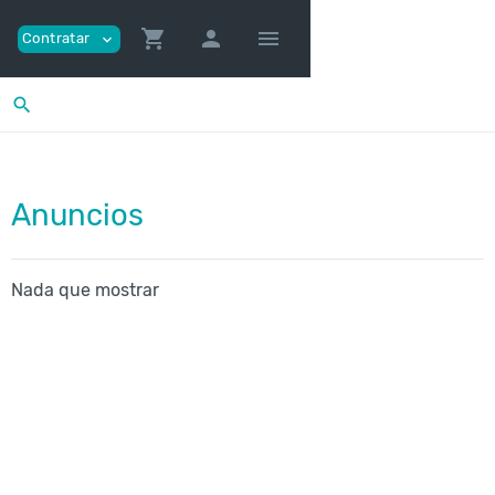
shopping_cart
person
menu
Contratar
expand_more
search
Anuncios
Nada que mostrar